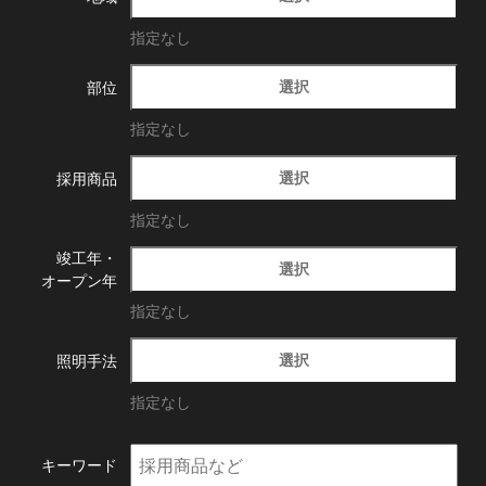
指定なし
選択
部位
指定なし
選択
採用商品
指定なし
竣工年・
選択
オープン年
指定なし
選択
照明手法
指定なし
キーワード