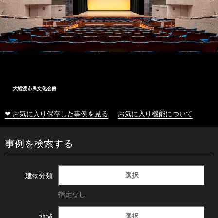
大船渡市民文化会館
❤ お気に入り保存した事例を見る
お気に入り機能について
事例を検索する
選択
建物分類
指定なし
選択
地域