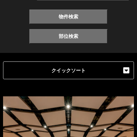
物件検索
部位検索
クイックソート