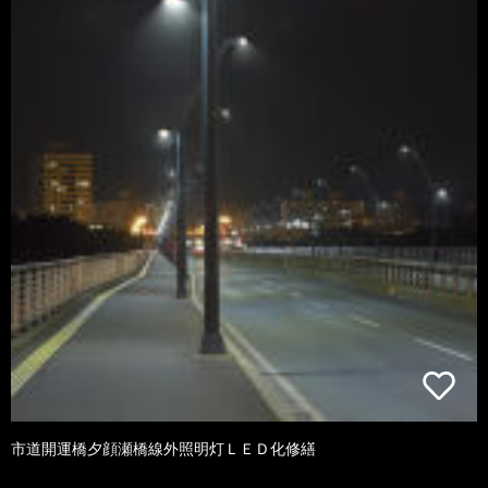
市道開運橋夕顔瀬橋線外照明灯ＬＥＤ化修繕