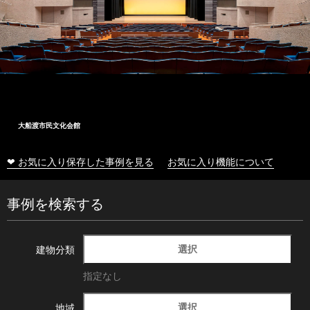
大船渡市民文化会館
❤ お気に入り保存した事例を見る
お気に入り機能について
事例を検索する
選択
建物分類
指定なし
選択
地域