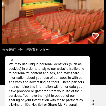
金ケ崎町中央生涯教育センター
1
2
3
4
5
パナソニックの電気設備 SNSアカウント