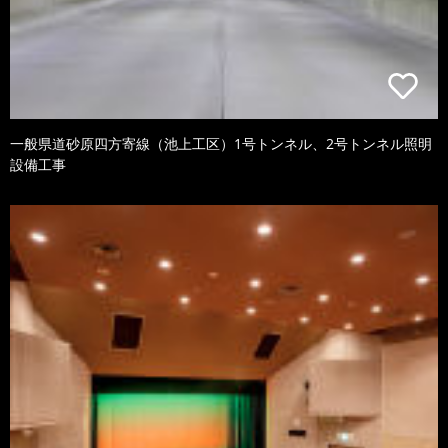
一般県道砂原四方寄線（池上工区）1号トンネル、2号トンネル照明
設備工事