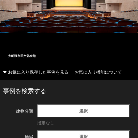
大船渡市民文化会館
❤ お気に入り保存した事例を見る
お気に入り機能について
事例を検索する
選択
建物分類
指定なし
選択
地域