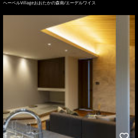
ヘーベルVillageおおたかの森南/エーデルワイス