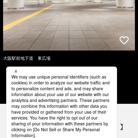
大阪駅前地下道 東広場
1
2
3
4
5
パナソニックの電気設備 SNSアカウント