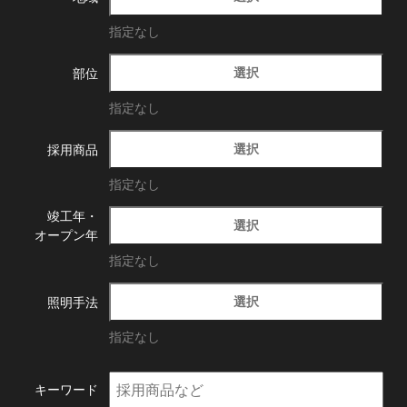
指定なし
選択
部位
指定なし
選択
採用商品
指定なし
竣工年・
選択
オープン年
指定なし
選択
照明手法
指定なし
キーワード