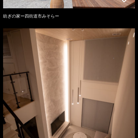
紡ぎの家ー四街道市みそらー