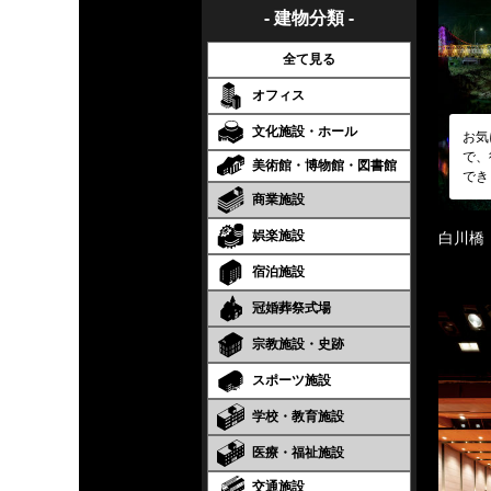
- 建物分類 -
全て見る
オフィス
文化施設・ホール
お気
で、
美術館・博物館・図書館
でき
商業施設
娯楽施設
白川橋
宿泊施設
冠婚葬祭式場
宗教施設・史跡
スポーツ施設
学校・教育施設
医療・福祉施設
交通施設