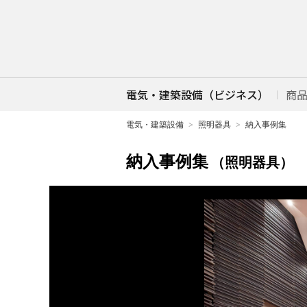
電気・建築設備（ビジネス）
商
電気・建築設備
照明器具
納入事例集
納入事例集
（照明器具）