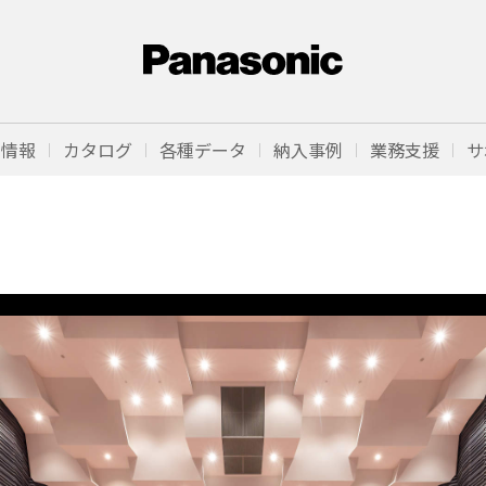
品情報
カタログ
各種データ
納入事例
業務支援
サ