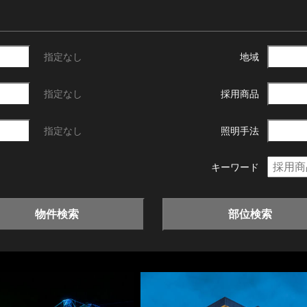
指定なし
地域
指定なし
採用商品
指定なし
照明手法
キーワード
物件検索
部位検索