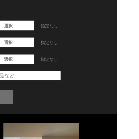
選択
指定なし
選択
指定なし
選択
指定なし