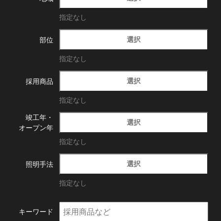
指定なし
選択
部位
指定なし
選択
採用商品
指定なし
竣工年・
選択
オープン年
指定なし
選択
照明手法
指定なし
キーワード