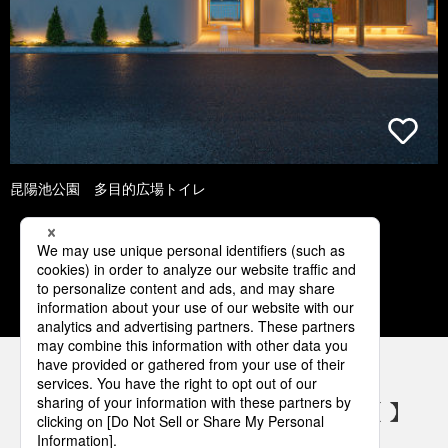
昆陽池公園 多目的広場トイレ
1
2
3
4
5
パナソニックの電気設備 SNSアカウント