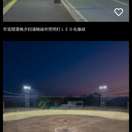
市道開運橋夕顔瀬橋線外照明灯ＬＥＤ化修繕