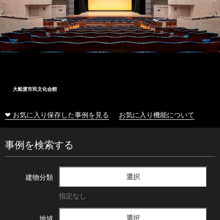
大船渡市民文化会館
❤ お気に入り保存した事例を見る
お気に入り機能について
事例を検索する
選択
建物分類
指定なし
選択
地域