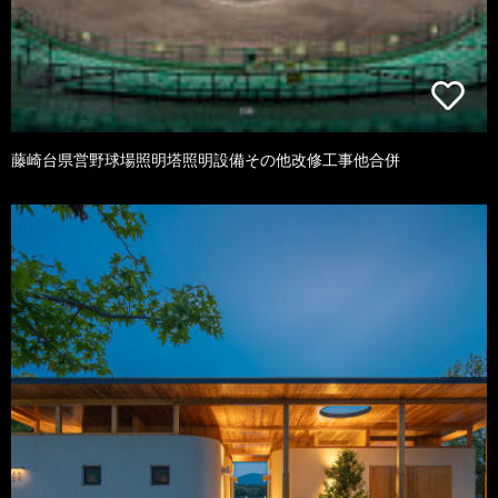
藤崎台県営野球場照明塔照明設備その他改修工事他合併