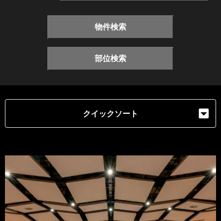
物件検索
部位検索
クイックソート