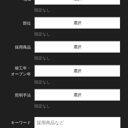
指定なし
選択
部位
指定なし
選択
採用商品
指定なし
竣工年・
選択
オープン年
指定なし
選択
照明手法
指定なし
キーワード