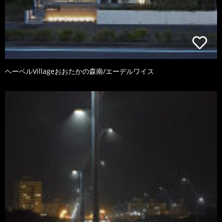
ヘーベルVillageおおたかの森南/エーデルワイス