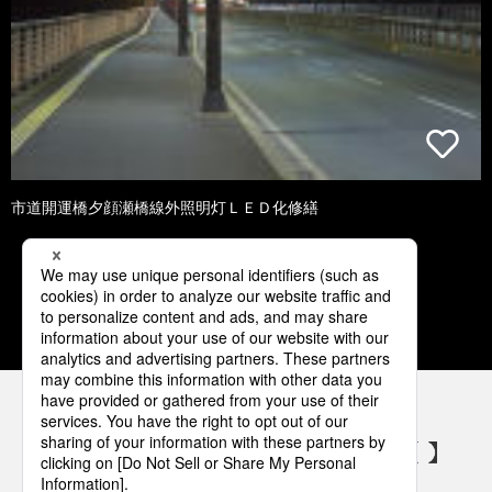
市道開運橋夕顔瀬橋線外照明灯ＬＥＤ化修繕
1
2
3
4
5
パナソニックの電気設備 SNSアカウント