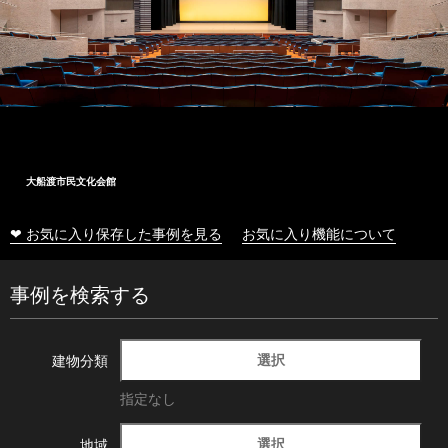
大船渡市民文化会館
❤ お気に入り保存した事例を見る
お気に入り機能について
事例を検索する
選択
建物分類
指定なし
選択
地域