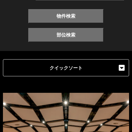
物件検索
部位検索
クイックソート