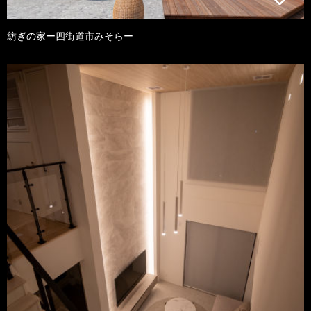
紡ぎの家ー四街道市みそらー