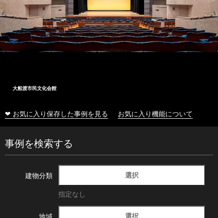
大船渡市民文化会館
❤ お気に入り保存した事例を見る
お気に入り機能について
事例を検索する
選択
建物分類
指定なし
選択
地域