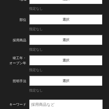
指定なし
選択
部位
指定なし
選択
採用商品
指定なし
竣工年・
選択
オープン年
指定なし
選択
照明手法
指定なし
キーワード