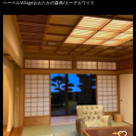
ヘーベルVillageおおたかの森南/エーデルワイス