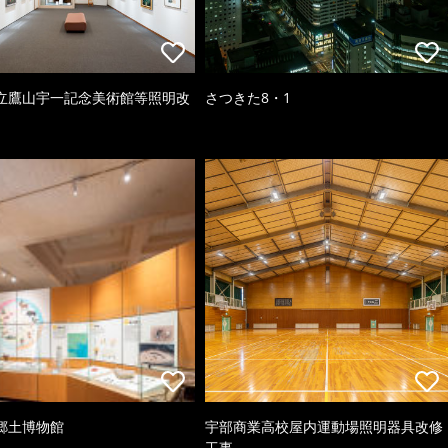
立鷹山宇一記念美術館等照明改
さつきた8・1
郷土博物館
宇部商業高校屋内運動場照明器具改修
工事