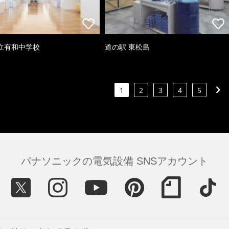
立有和中学校
道の駅 東松島
1
2
3
4
5
パナソニックの電気設備 SNSアカウント