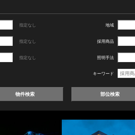
指定なし
地域
指定なし
採用商品
指定なし
照明手法
キーワード
物件検索
部位検索