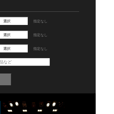
選択
指定なし
選択
指定なし
選択
指定なし