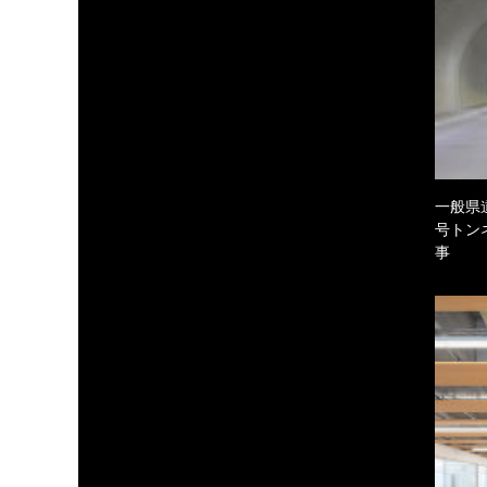
一般県
号トン
事