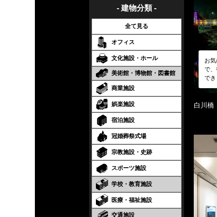
- 建物分類 -
全て見る
オフィス
文化施設・ホール
お気
で、
美術館・博物館・図書館
でき
商業施設
娯楽施設
白川橋
宿泊施設
冠婚葬祭式場
宗教施設・史跡
スポーツ施設
学校・教育施設
医療・福祉施設
交通施設