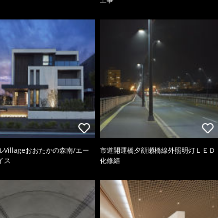
Villageおおたかの森南/エー
市道開運橋夕顔瀬橋線外照明灯ＬＥＤ
イス
化修繕