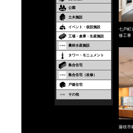
公園
土木施設
イベント・仮設施設
七戸町
修工事
工場・倉庫・生産施設
農林水産施設
タワー・モニュメント
集合住宅
集合住宅（改修）
戸建住宅
その他
藤枝市