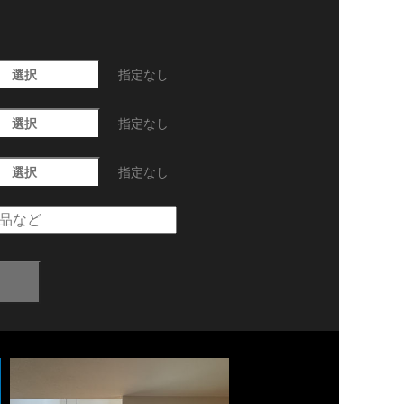
選択
指定なし
選択
指定なし
選択
指定なし