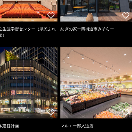
立生涯学習センター（県民ふれ
紡ぎの家ー四街道市みそらー
館）
ル建替計画
マルエー部入道店