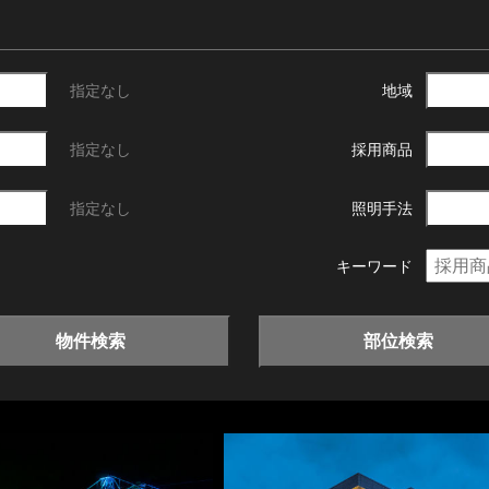
指定なし
地域
指定なし
採用商品
指定なし
照明手法
キーワード
物件検索
部位検索