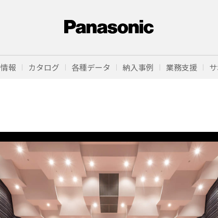
品情報
カタログ
各種データ
納入事例
業務支援
サ