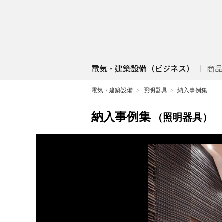
電気・建築設備（ビジネス）
商
電気・建築設備
照明器具
納入事例集
納入事例集
（照明器具）