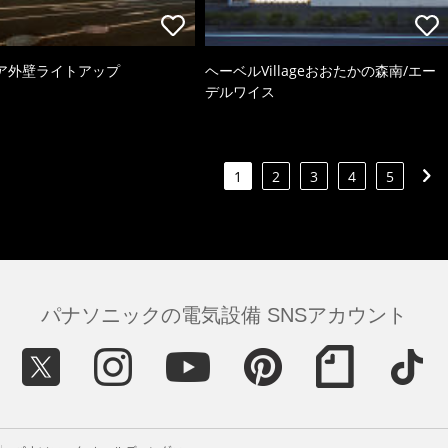
ア外壁ライトアップ
ヘーベルVillageおおたかの森南/エー
デルワイス
1
2
3
4
5
パナソニックの電気設備 SNSアカウント