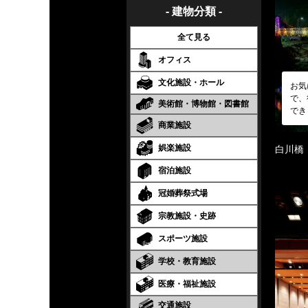
- 建物分類 -
全て見る
オフィス
文化施設・ホール
お気
で、
美術館・博物館・図書館
でき
商業施設
娯楽施設
白川橋
宿泊施設
冠婚葬祭式場
宗教施設・史跡
スポーツ施設
学校・教育施設
医療・福祉施設
交通施設