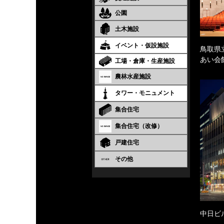
公園
土木施設
イベント・仮設施設
鳥取県
あい会
工場・倉庫・生産施設
農林水産施設
タワー・モニュメント
集合住宅
集合住宅（改修）
戸建住宅
その他
中日ビ