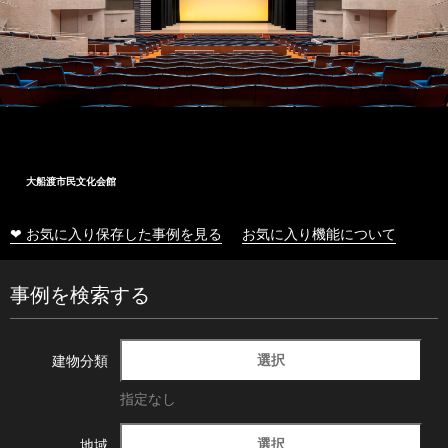
大船渡市民文化会館
❤ お気に入り保存した事例を見る
お気に入り機能について
事例を検索する
選択
建物分類
指定なし
選択
地域