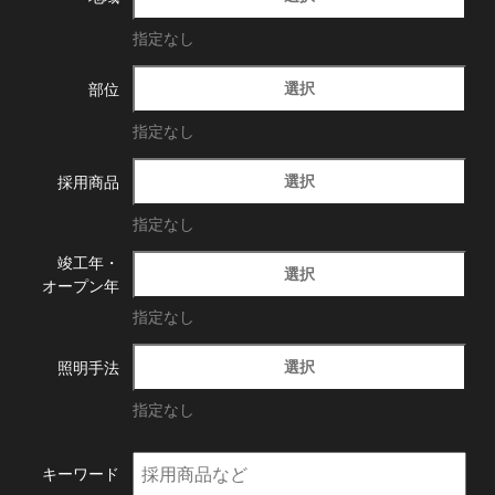
指定なし
選択
部位
指定なし
選択
採用商品
指定なし
竣工年・
選択
オープン年
指定なし
選択
照明手法
指定なし
キーワード