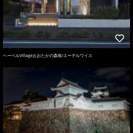
ヘーベルVillageおおたかの森南/エーデルワイス