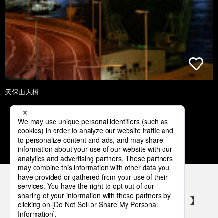
天保山大橋
1
2
3
4
5
パナソニックの電気設備 SNSアカウント