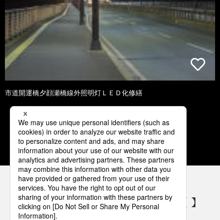
市道開運橋夕顔瀬橋線外照明灯ＬＥＤ化修繕
1
2
3
4
5
パナソニックの電気設備 SNSアカウント