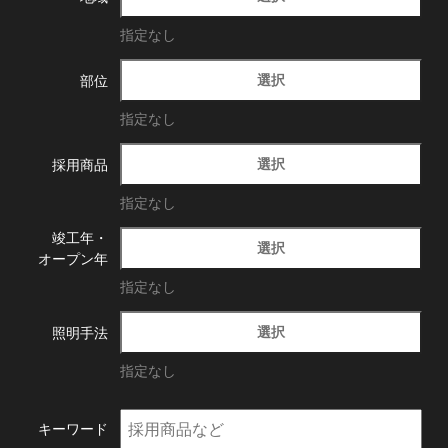
指定なし
選択
部位
指定なし
選択
採用商品
指定なし
竣工年・
選択
オープン年
指定なし
選択
照明手法
指定なし
キーワード