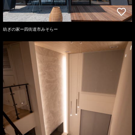
紡ぎの家ー四街道市みそらー