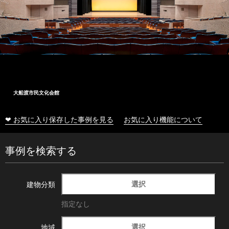
大船渡市民文化会館
❤ お気に入り保存した事例を見る
お気に入り機能について
事例を検索する
選択
建物分類
指定なし
選択
地域