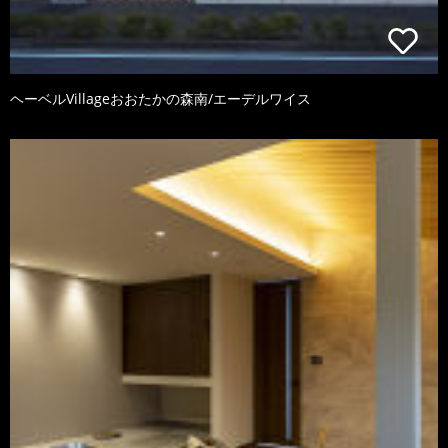
ヘーベルVillageおおたかの森南/エーデルワイス