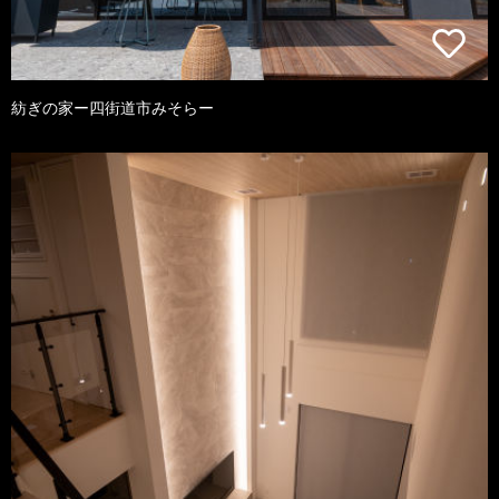
紡ぎの家ー四街道市みそらー