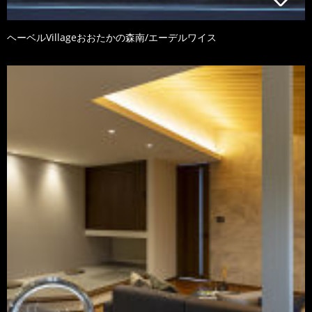
ヘーベルVillageおおたかの森南/エーデルワイス