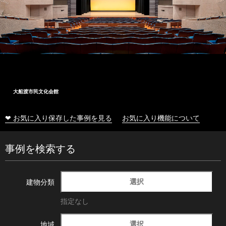
大船渡市民文化会館
❤ お気に入り保存した事例を見る
お気に入り機能について
事例を検索する
選択
建物分類
指定なし
選択
地域