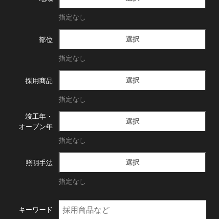
指定なし
選択
部位
指定なし
選択
採用商品
指定なし
竣工年・
選択
オープン年
指定なし
選択
照明手法
指定なし
キーワード