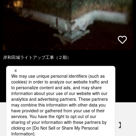
岸和田城ライトアップ工事（２期）
1
2
3
4
5
パナソニックの電気設備 SNSアカウント