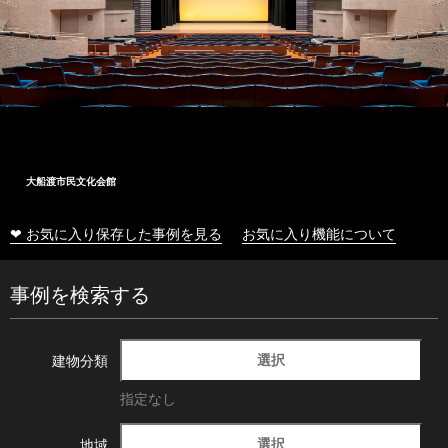
大船渡市民文化会館
❤ お気に入り保存した事例を見る
お気に入り機能について
事例を検索する
選択
建物分類
指定なし
選択
地域