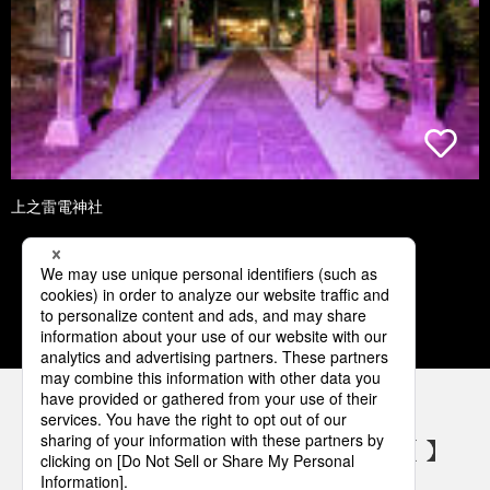
上之雷電神社
1
2
3
4
5
パナソニックの電気設備 SNSアカウント