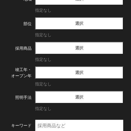
指定なし
選択
部位
指定なし
選択
採用商品
指定なし
竣工年・
選択
オープン年
指定なし
選択
照明手法
指定なし
キーワード