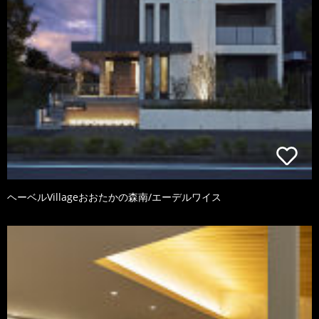
ヘーベルVillageおおたかの森南/エーデルワイス