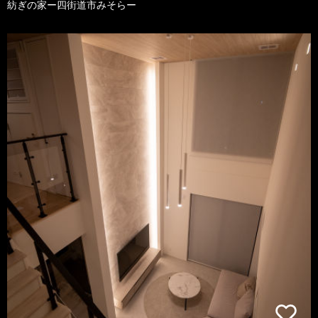
紡ぎの家ー四街道市みそらー