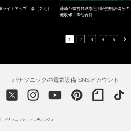
城ライトアップ工事（２期）
藤崎台県営野球場照明塔照明設備その
他改修工事他合併
1
2
3
4
5
パナソニックの電気設備 SNSアカウント
パナソニック ホールディングス