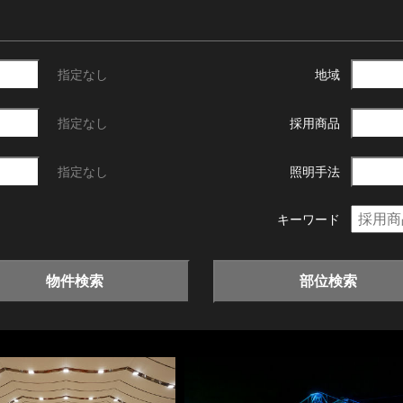
指定なし
地域
指定なし
採用商品
指定なし
照明手法
キーワード
物件検索
部位検索