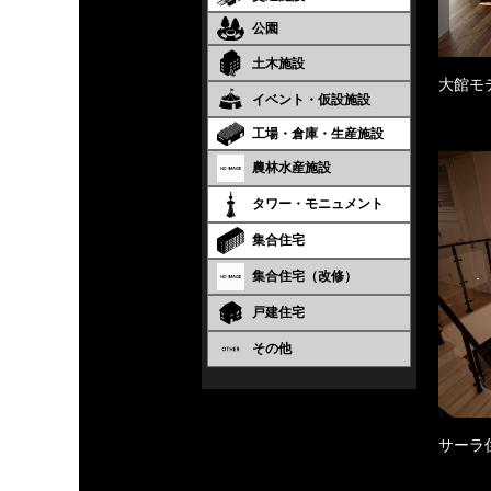
公園
土木施設
大館モ
イベント・仮設施設
工場・倉庫・生産施設
農林水産施設
タワー・モニュメント
集合住宅
集合住宅（改修）
戸建住宅
その他
サーラ