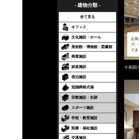
- 建物分類 -
全て見る
オフィス
文化施設・ホール
お気
で、
美術館・博物館・図書館
でき
商業施設
娯楽施設
十和田
宿泊施設
冠婚葬祭式場
宗教施設・史跡
スポーツ施設
学校・教育施設
医療・福祉施設
交通施設