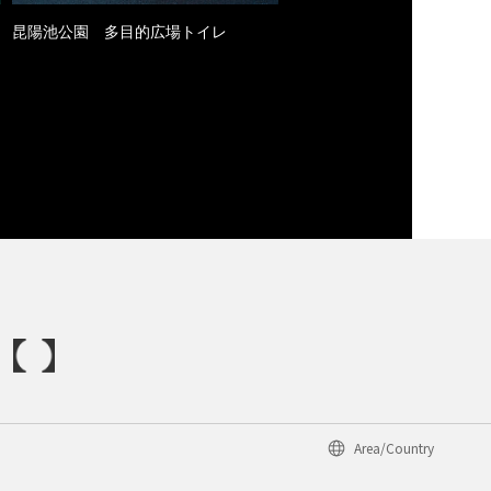
昆陽池公園 多目的広場トイレ
Area/Country