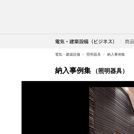
電気・建築設備（ビジネス）
商
電気・建築設備
照明器具
納入事例集
納入事例集
（照明器具）