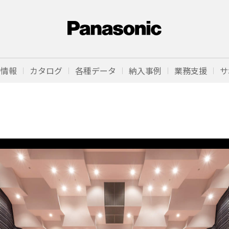
品情報
カタログ
各種データ
納入事例
業務支援
サ