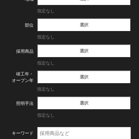
指定なし
選択
部位
指定なし
選択
採用商品
指定なし
竣工年・
選択
オープン年
指定なし
選択
照明手法
指定なし
キーワード