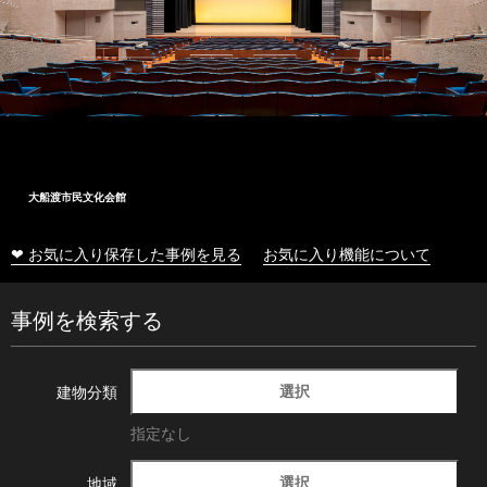
大船渡市民文化会館
❤ お気に入り保存した事例を見る
お気に入り機能について
事例を検索する
選択
建物分類
指定なし
選択
地域