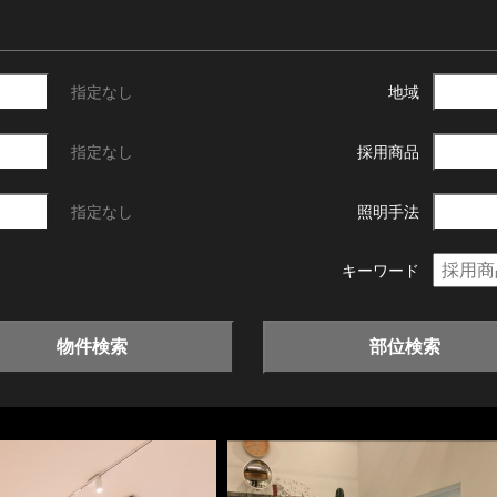
指定なし
地域
指定なし
採用商品
指定なし
照明手法
キーワード
物件検索
部位検索