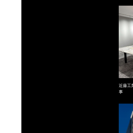
近藤工
事