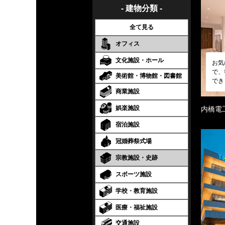
- 建物分類 -
全て見る
オフィス
文化施設・ホール
お気
で、
美術館・博物館・図書館
でき
商業施設
娯楽施設
内橋電
宿泊施設
冠婚葬祭式場
宗教施設・史跡
スポーツ施設
学校・教育施設
医療・福祉施設
交通施設