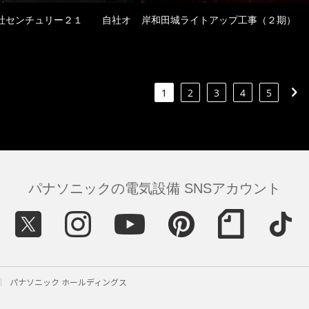
社センチュリー２１ 自社オ
岸和田城ライトアップ工事（２期）
1
2
3
4
5
パナソニックの電気設備 SNSアカウント
パナソニック ホールディングス