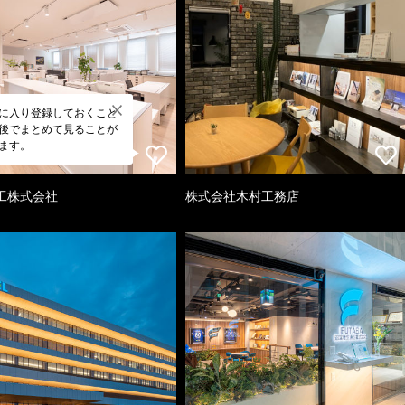
に入り登録しておくこと
後でまとめて見ることが
ます。
工株式会社
株式会社木村工務店