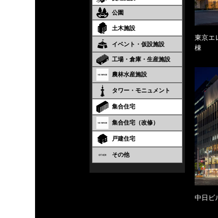
公園
土木施設
東京エ
イベント・仮設施設
棟
工場・倉庫・生産施設
農林水産施設
タワー・モニュメント
集合住宅
集合住宅（改修）
戸建住宅
その他
中日ビ