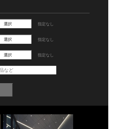
選択
指定なし
選択
指定なし
選択
指定なし