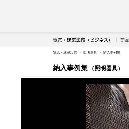
電気・建築設備（ビジネス）
商
電気・建築設備
照明器具
納入事例集
納入事例集
（照明器具）