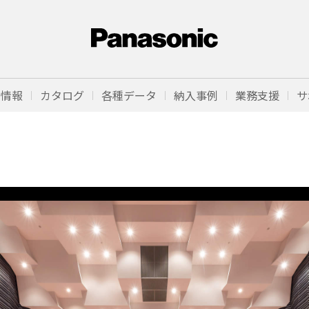
品情報
カタログ
各種データ
納入事例
業務支援
サ