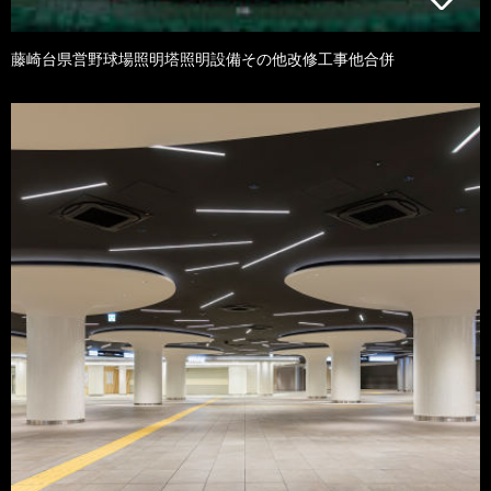
藤崎台県営野球場照明塔照明設備その他改修工事他合併