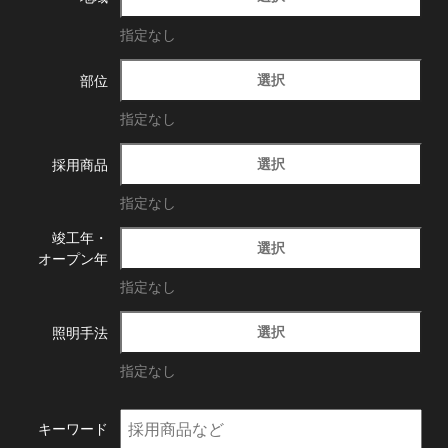
指定なし
選択
部位
指定なし
選択
採用商品
指定なし
竣工年・
選択
オープン年
指定なし
選択
照明手法
指定なし
キーワード