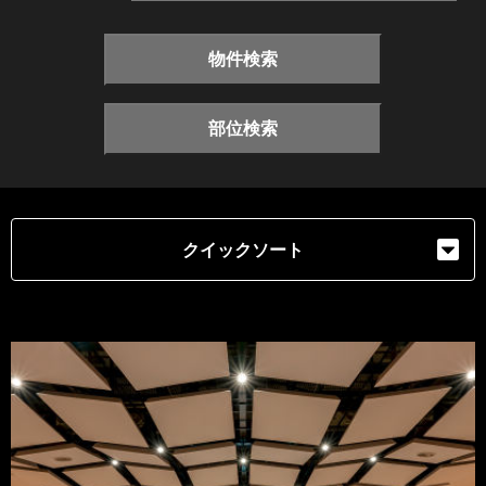
物件検索
部位検索
クイックソート