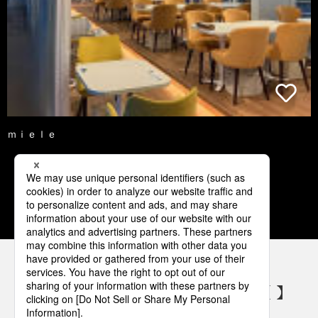
ｍｉｅｌｅ
1
2
3
4
5
パナソニックの電気設備 SNSアカウント