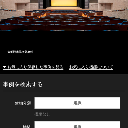
大船渡市民文化会館
❤ お気に入り保存した事例を見る
お気に入り機能について
事例を検索する
選択
建物分類
指定なし
選択
地域