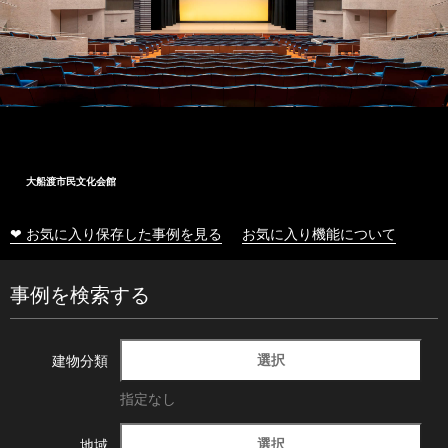
大船渡市民文化会館
❤ お気に入り保存した事例を見る
お気に入り機能について
事例を検索する
選択
建物分類
指定なし
選択
地域