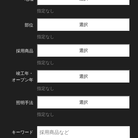
指定なし
選択
部位
指定なし
選択
採用商品
指定なし
竣工年・
選択
オープン年
指定なし
選択
照明手法
指定なし
キーワード