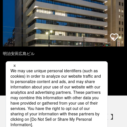
明治安田広島ビル
1
2
3
4
5
パナソニックの電気設備 SNSアカウント