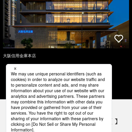
大阪信用金庫本店
1
2
3
4
5
パナソニックの電気設備 SNSアカウント