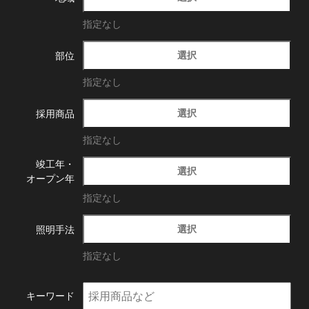
指定なし
選択
部位
指定なし
選択
採用商品
指定なし
竣工年・
選択
オープン年
指定なし
選択
照明手法
指定なし
キーワード