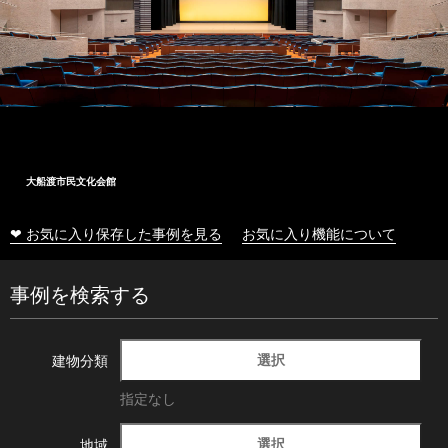
大船渡市民文化会館
❤ お気に入り保存した事例を見る
お気に入り機能について
事例を検索する
選択
建物分類
指定なし
選択
地域