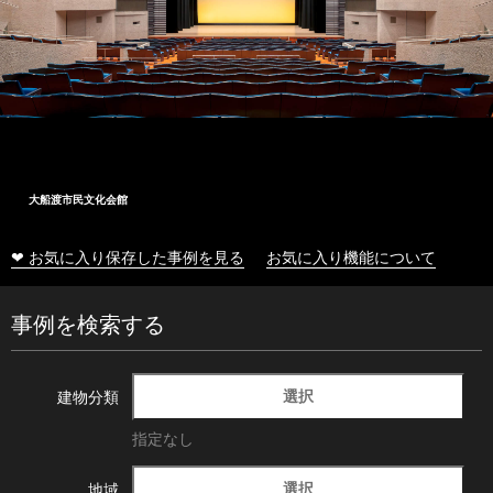
大船渡市民文化会館
❤ お気に入り保存した事例を見る
お気に入り機能について
事例を検索する
選択
建物分類
指定なし
選択
地域