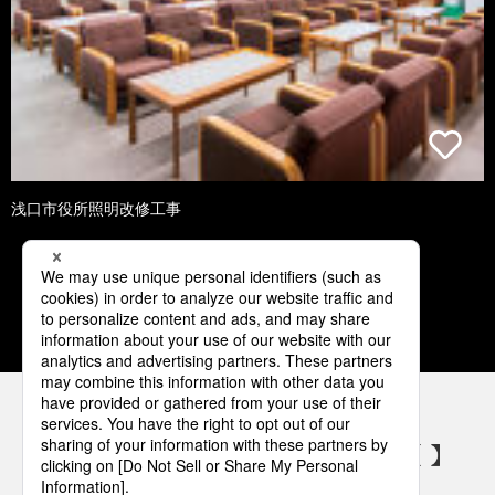
浅口市役所照明改修工事
1
2
3
4
5
パナソニックの電気設備 SNSアカウント