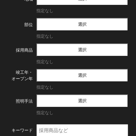
指定なし
選択
部位
指定なし
選択
採用商品
指定なし
竣工年・
選択
オープン年
指定なし
選択
照明手法
指定なし
キーワード