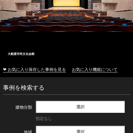
大船渡市民文化会館
❤ お気に入り保存した事例を見る
お気に入り機能について
事例を検索する
選択
建物分類
指定なし
選択
地域