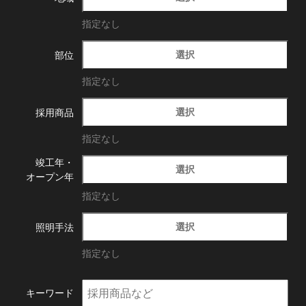
指定なし
選択
部位
指定なし
選択
採用商品
指定なし
竣工年・
選択
オープン年
指定なし
選択
照明手法
指定なし
キーワード