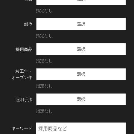
指定なし
選択
部位
指定なし
選択
採用商品
指定なし
竣工年・
選択
オープン年
指定なし
選択
照明手法
指定なし
キーワード