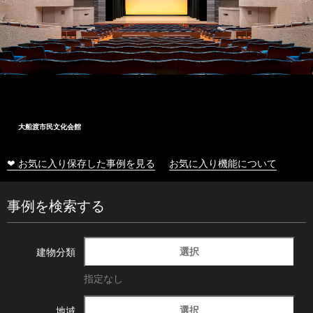
大船渡市民文化会館
❤ お気に入り保存した事例を見る
お気に入り機能について
事例を検索する
選択
建物分類
指定なし
選択
地域