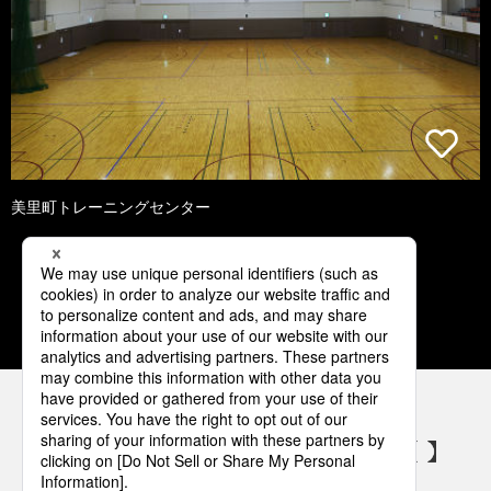
美里町トレーニングセンター
1
2
3
4
5
パナソニックの電気設備 SNSアカウント