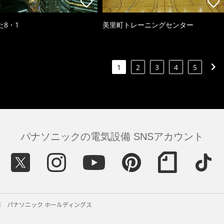
た8・1
美里町トレーニングセンター
1
2
3
4
5
パナソニックの電気設備 SNSアカウント
パナソニック ホールディングス