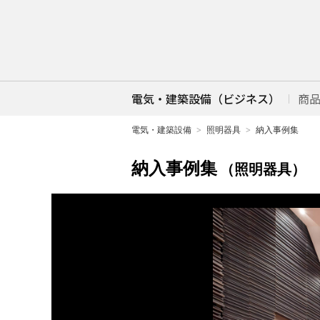
電気・建築設備（ビジネス）
商
電気・建築設備
照明器具
納入事例集
納入事例集
（照明器具）