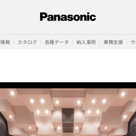
品情報
カタログ
各種データ
納入事例
業務支援
サ