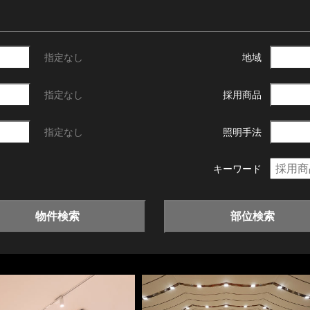
指定なし
地域
指定なし
採用商品
指定なし
照明手法
キーワード
物件検索
部位検索