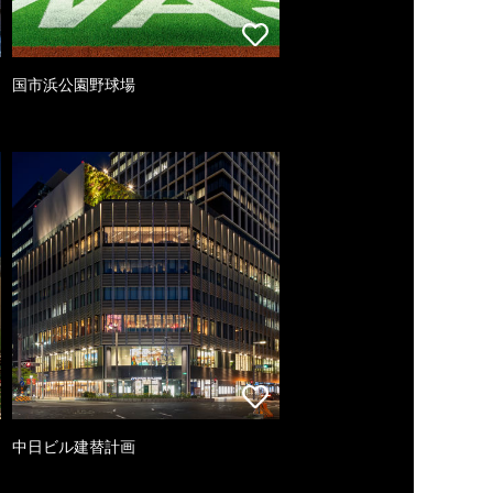
国市浜公園野球場
中日ビル建替計画