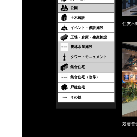
公園
土木施設
住友不
イベント・仮設施設
工場・倉庫・生産施設
農林水産施設
タワー・モニュメント
集合住宅
集合住宅（改修）
戸建住宅
その他
双葉電