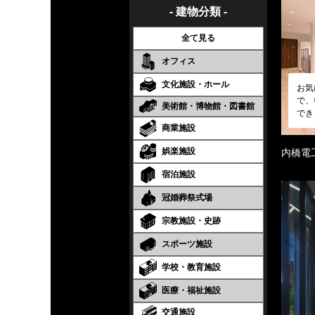
- 建物分類 -
全て見る
オフィス
文化施設・ホール
お気
で、
美術館・博物館・図書館
でき
商業施設
娯楽施設
内橋電
宿泊施設
冠婚葬祭式場
宗教施設・史跡
スポーツ施設
学校・教育施設
医療・福祉施設
交通施設