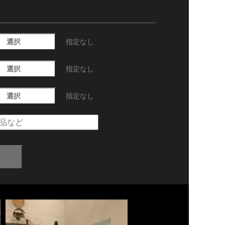
選択
指定なし
選択
指定なし
選択
指定なし