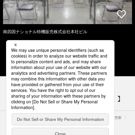
南四国ナショナル特機販売株式会社本社ビル
1
2
3
4
5
パナソニックの電気設備 SNSアカウント
サイトのご利用にあたって
クッキーポリシー
個人情報保護方針
パナソニック ホールディングス
Area/Country