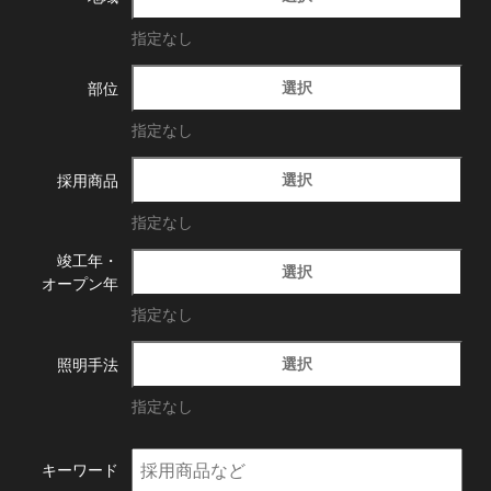
指定なし
選択
部位
指定なし
選択
採用商品
指定なし
竣工年・
選択
オープン年
指定なし
選択
照明手法
指定なし
キーワード