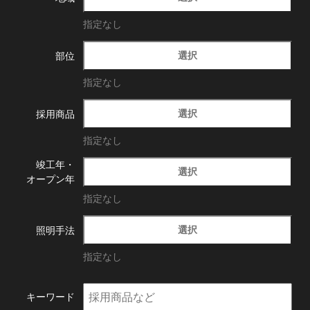
指定なし
選択
部位
指定なし
選択
採用商品
指定なし
竣工年・
選択
オープン年
指定なし
選択
照明手法
指定なし
キーワード