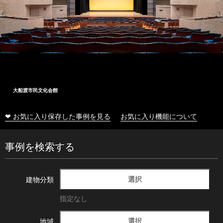
大船渡市民文化会館
❤ お気に入り保存した事例を見る
お気に入り機能について
事例を検索する
選択
建物分類
指定なし
選択
地域