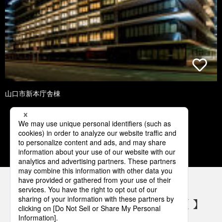
山口市新本庁舎棟
1
2
3
4
5
パナソニックの電気設備 SNSアカウント