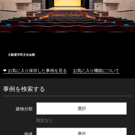
大船渡市民文化会館
❤ お気に入り保存した事例を見る
お気に入り機能について
事例を検索する
選択
建物分類
指定なし
選択
地域