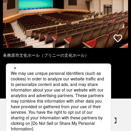
各務原市文化ホール（プリニーの文化ホール）
1
2
3
4
5
パナソニックの電気設備 SNSアカウント