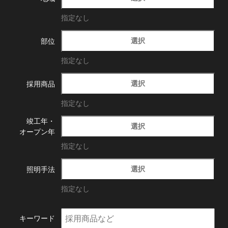
指定なし
選択
部位
指定なし
選択
採用商品
指定なし
竣工年・
選択
オープン年
指定なし
選択
照明手法
指定なし
キーワード