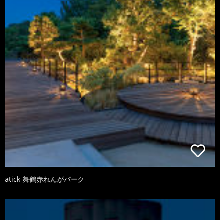
atick-舞鶴赤れんがパーク-