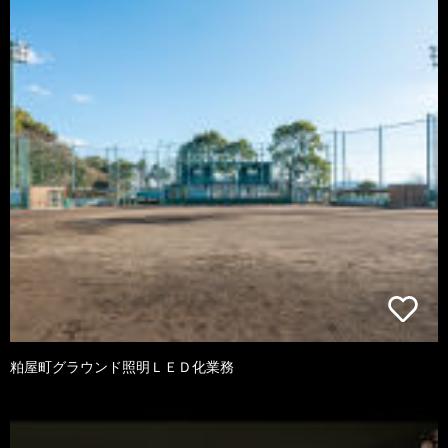
粕屋町グラウンド照明ＬＥＤ化業務