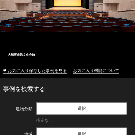
大船渡市民文化会館
❤ お気に入り保存した事例を見る
お気に入り機能について
事例を検索する
選択
建物分類
指定なし
選択
地域