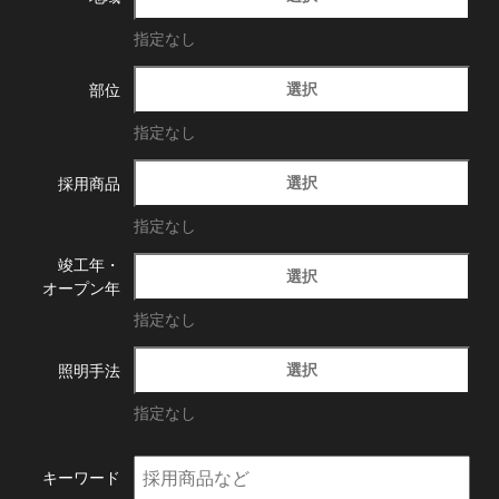
指定なし
選択
部位
指定なし
選択
採用商品
指定なし
竣工年・
選択
オープン年
指定なし
選択
照明手法
指定なし
キーワード