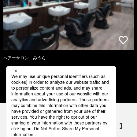
ヘアーサロン みうら
1
2
3
4
5
パナソニックの電気設備 SNSアカウント