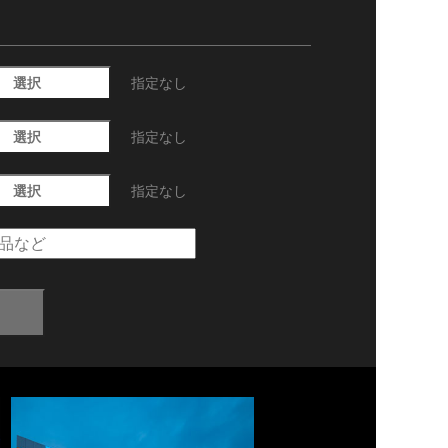
選択
指定なし
選択
指定なし
選択
指定なし