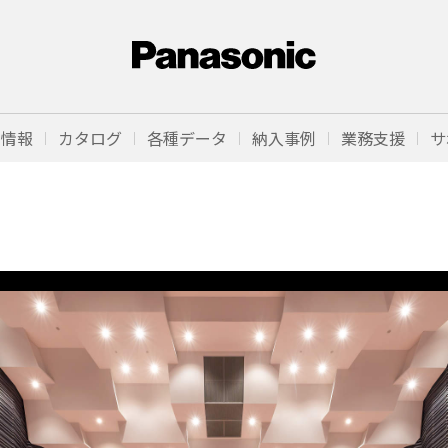
品情報
カタログ
各種データ
納入事例
業務支援
サ