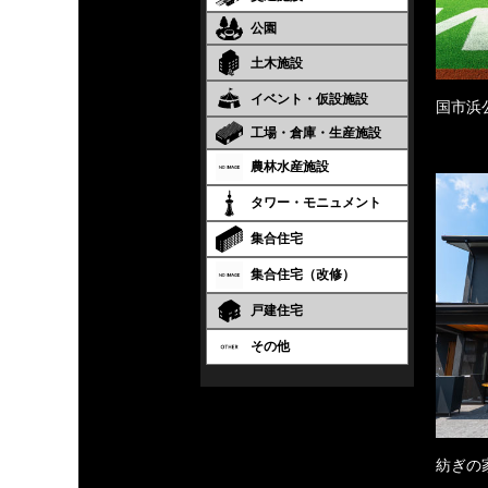
公園
土木施設
イベント・仮設施設
国市浜
工場・倉庫・生産施設
農林水産施設
タワー・モニュメント
集合住宅
集合住宅（改修）
戸建住宅
その他
紡ぎの