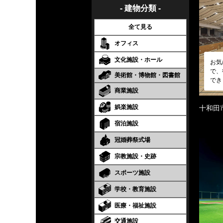
- 建物分類 -
全て見る
オフィス
文化施設・ホール
お気
で、
美術館・博物館・図書館
でき
商業施設
娯楽施設
十和田
宿泊施設
冠婚葬祭式場
宗教施設・史跡
スポーツ施設
学校・教育施設
医療・福祉施設
交通施設