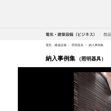
電気・建築設備（ビジネス）
商
電気・建築設備
照明器具
納入事例集
納入事例集
（照明器具）