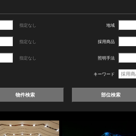
指定なし
地域
指定なし
採用商品
指定なし
照明手法
キーワード
物件検索
部位検索