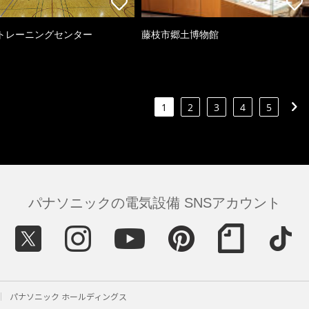
トレーニングセンター
藤枝市郷土博物館
1
2
3
4
5
パナソニックの電気設備 SNSアカウント
パナソニック ホールディングス