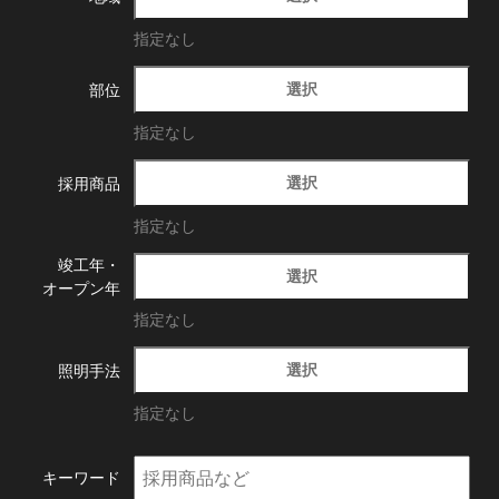
指定なし
選択
部位
指定なし
選択
採用商品
指定なし
竣工年・
選択
オープン年
指定なし
選択
照明手法
指定なし
キーワード