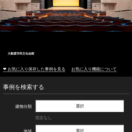
大船渡市民文化会館
❤ お気に入り保存した事例を見る
お気に入り機能について
事例を検索する
選択
建物分類
指定なし
選択
地域