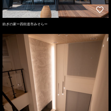
紡ぎの家ー四街道市みそらー