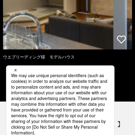
ウエブリーディング様 モデルハウス
1
2
3
4
5
パナソニックの電気設備 SNSアカウント