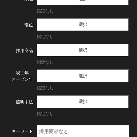
指定なし
選択
部位
指定なし
選択
採用商品
指定なし
竣工年・
選択
オープン年
指定なし
選択
照明手法
指定なし
キーワード