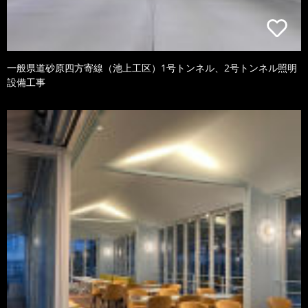
一般県道砂原四方寄線（池上工区）1号トンネル、2号トンネル照明
設備工事