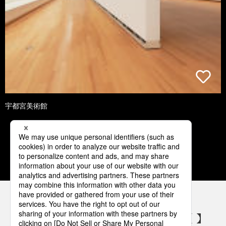
宇都宮美術館
1
2
3
4
5
パナソニックの電気設備 SNSアカウント