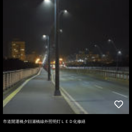
市道開運橋夕顔瀬橋線外照明灯ＬＥＤ化修繕