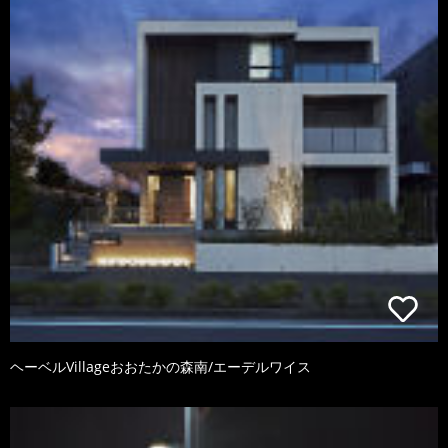
ヘーベルVillageおおたかの森南/エーデルワイス