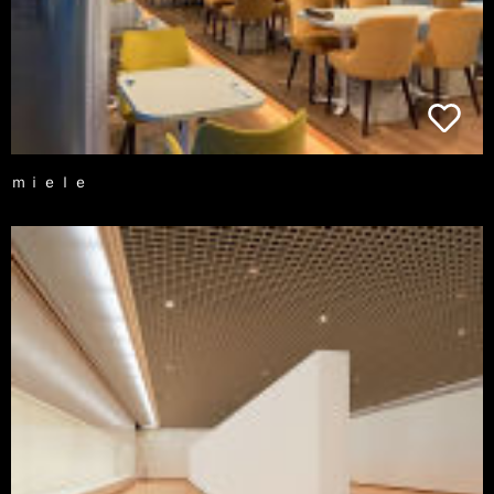
ｍｉｅｌｅ