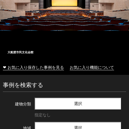
大船渡市民文化会館
❤ お気に入り保存した事例を見る
お気に入り機能について
事例を検索する
選択
建物分類
指定なし
選択
地域