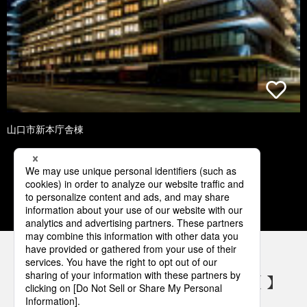
山口市新本庁舎棟
1
2
3
4
5
パナソニックの電気設備 SNSアカウント