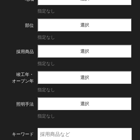
指定なし
選択
部位
指定なし
選択
採用商品
指定なし
竣工年・
選択
オープン年
指定なし
選択
照明手法
指定なし
キーワード