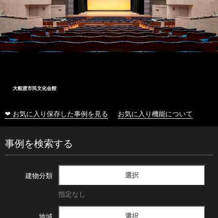
大船渡市民文化会館
❤ お気に入り保存した事例を見る
お気に入り機能について
事例を検索する
選択
建物分類
指定なし
選択
地域