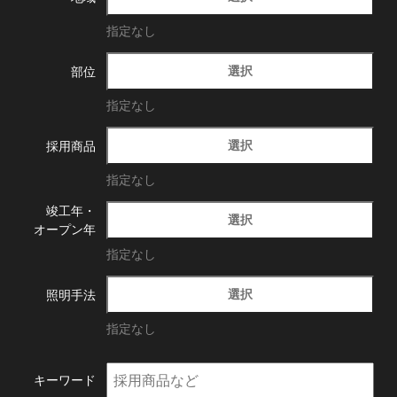
指定なし
選択
部位
指定なし
選択
採用商品
指定なし
竣工年・
選択
オープン年
指定なし
選択
照明手法
指定なし
キーワード