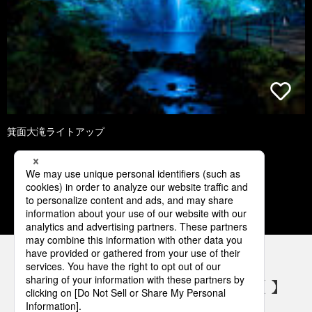
箕面大滝ライトアップ
3
4
5
6
7
パナソニックの電気設備 SNSアカウント