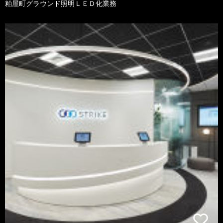
粕屋町グラウンド照明ＬＥＤ化業務