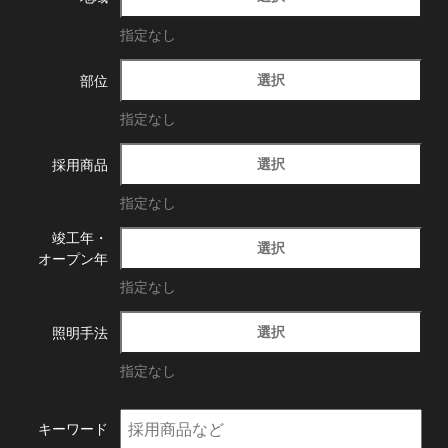
指定なし
選択
部位
指定なし
選択
採用商品
指定なし
竣工年・
選択
オープン年
指定なし
選択
照明手法
指定なし
キーワード