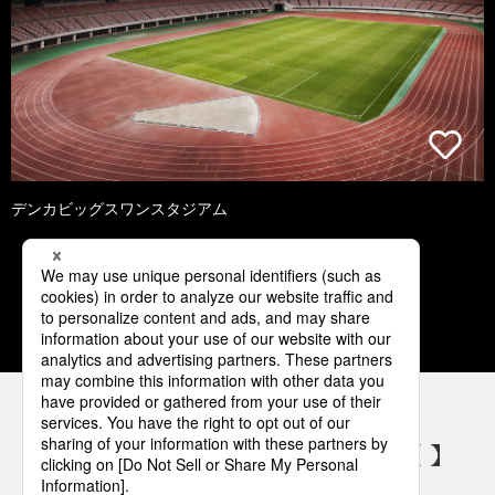
デンカビッグスワンスタジアム
1
2
3
4
5
パナソニックの電気設備 SNSアカウント