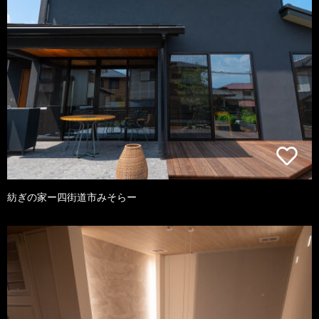
紡ぎの家ー四街道市みそらー