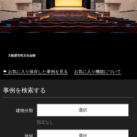
大船渡市民文化会館
❤ お気に入り保存した事例を見る
お気に入り機能について
事例を検索する
選択
建物分類
指定なし
選択
地域