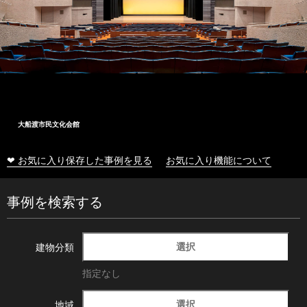
大船渡市民文化会館
❤ お気に入り保存した事例を見る
お気に入り機能について
事例を検索する
選択
建物分類
指定なし
選択
地域