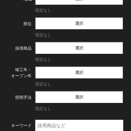
指定なし
選択
部位
指定なし
選択
採用商品
指定なし
竣工年・
選択
オープン年
指定なし
選択
照明手法
指定なし
キーワード