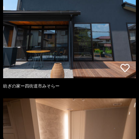
紡ぎの家ー四街道市みそらー