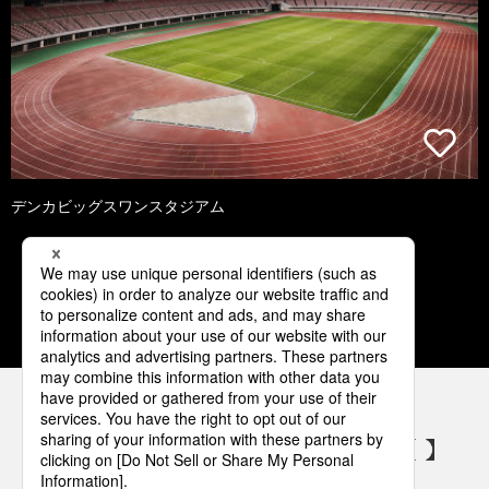
デンカビッグスワンスタジアム
1
2
3
4
5
パナソニックの電気設備 SNSアカウント