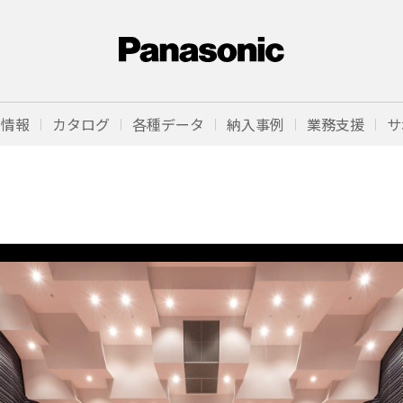
品情報
カタログ
各種データ
納入事例
業務支援
サ