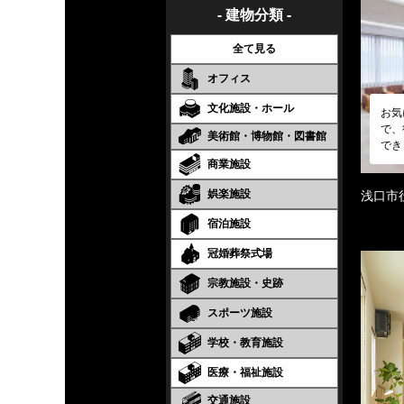
- 建物分類 -
全て見る
オフィス
文化施設・ホール
お気
で、
美術館・博物館・図書館
でき
商業施設
娯楽施設
浅口市
宿泊施設
冠婚葬祭式場
宗教施設・史跡
スポーツ施設
学校・教育施設
医療・福祉施設
交通施設