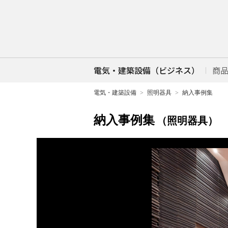
電気・建築設備（ビジネス）
商
電気・建築設備
照明器具
納入事例集
納入事例集
（照明器具）