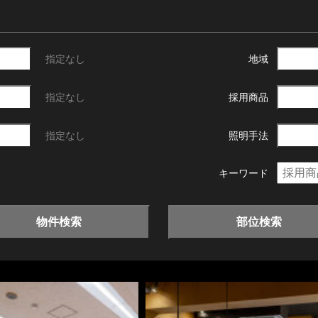
指定なし
地域
指定なし
採用商品
指定なし
照明手法
キーワード
物件検索
部位検索