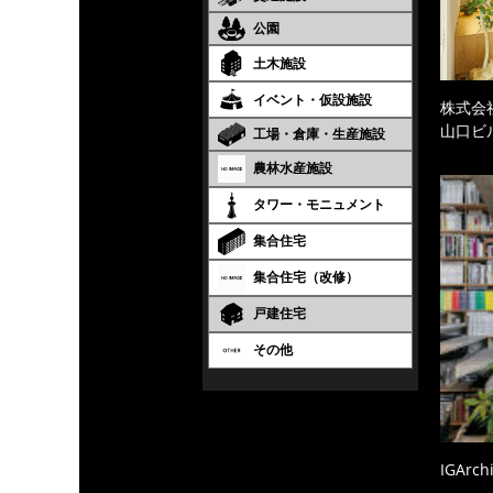
公園
土木施設
イベント・仮設施設
株式会
山口ビ
工場・倉庫・生産施設
農林水産施設
タワー・モニュメント
集合住宅
集合住宅（改修）
戸建住宅
その他
IGArc