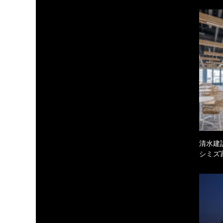
清水建
シミズ