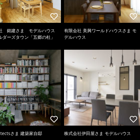
社 銘建さま モデルハウス
有限会社 美興ワールドハウスさま モ
ルダーズタウン「五郷の杜」
デルハウス
hitectsさま 建築家自邸
株式会社伊田屋さま モデルハウス