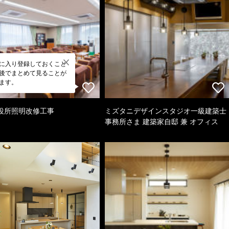
に入り登録しておくこと
後でまとめて見ることが
ます。
役所照明改修工事
ミズタニデザインスタジオ一級建築士
事務所さま 建築家自邸 兼 オフィス