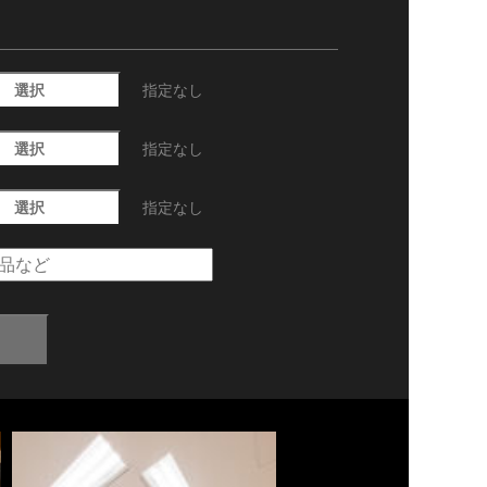
選択
指定なし
選択
指定なし
選択
指定なし