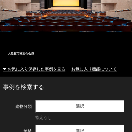
大船渡市民文化会館
❤ お気に入り保存した事例を見る
お気に入り機能について
事例を検索する
選択
建物分類
指定なし
選択
地域