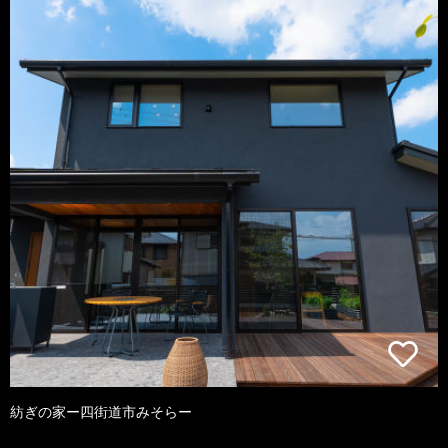
紡ぎの家ー四街道市みそらー