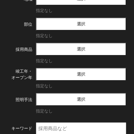
指定なし
選択
部位
指定なし
選択
採用商品
指定なし
竣工年・
選択
オープン年
指定なし
選択
照明手法
指定なし
キーワード