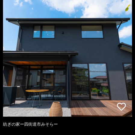
紡ぎの家ー四街道市みそらー