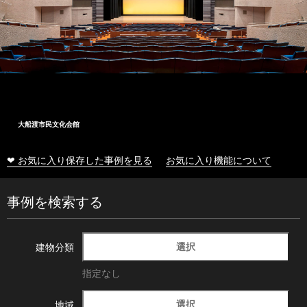
大船渡市民文化会館
❤ お気に入り保存した事例を見る
お気に入り機能について
事例を検索する
選択
建物分類
指定なし
選択
地域