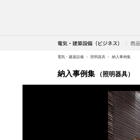
電気・建築設備（ビジネス）
商
電気・建築設備
照明器具
納入事例集
納入事例集
（照明器具）