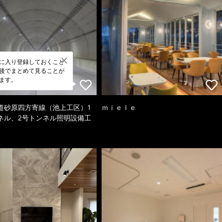
に入り登録しておくこと
後でまとめて見ることが
ます。
道砂原四方寄線（池上工区）1
ｍｉｅｌｅ
ネル、2号トンネル照明設備工