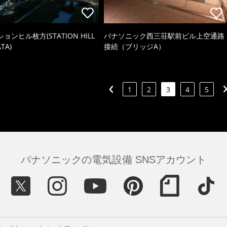
ョンヒル枚方(STATION HILL
パナソニック西三荘駅前ビル上空通路
TA)
接続（ブリッジA）
1
2
3
4
5
パナソニックの電気設備 SNSアカウント