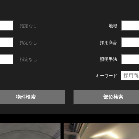
指定なし
地域
指定なし
採用商品
指定なし
照明手法
キーワード
物件検索
部位検索