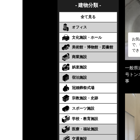
- 建物分類 -
全て見る
オフィス
文化施設・ホール
お気
で、
美術館・博物館・図書館
でき
商業施設
娯楽施設
一般県
号トン
宿泊施設
事
冠婚葬祭式場
宗教施設・史跡
スポーツ施設
学校・教育施設
医療・福祉施設
交通施設