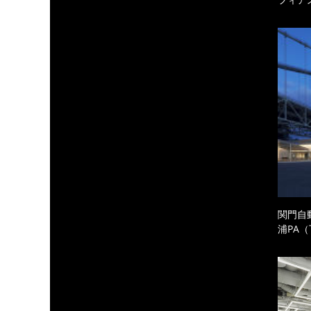
関門自
浦PA