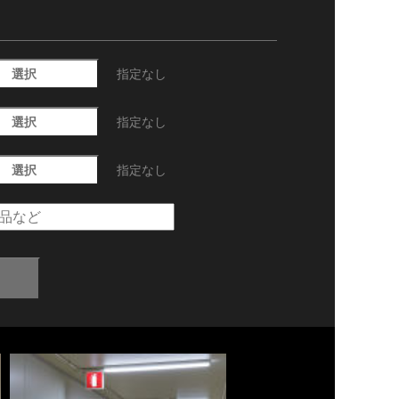
選択
指定なし
選択
指定なし
選択
指定なし