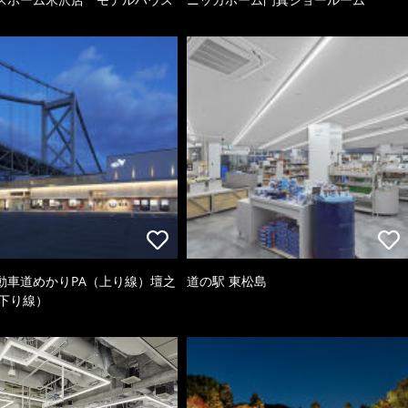
動車道めかりPA（上り線）壇之
道の駅 東松島
（下り線）