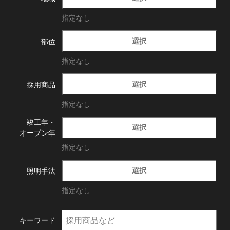
指定なし
選択
部位
指定なし
選択
採用商品
指定なし
竣工年・
選択
オープン年
指定なし
選択
照明手法
指定なし
キーワード