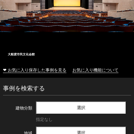
大船渡市民文化会館
❤ お気に入り保存した事例を見る
お気に入り機能について
事例を検索する
選択
建物分類
指定なし
選択
地域