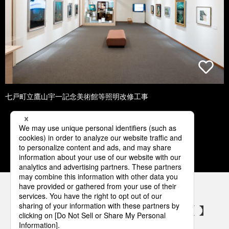
七戸町立鷹山宇一記念美術館等照明改修工事
1
2
3
4
5
パナソニックの電気設備 SNSアカウント