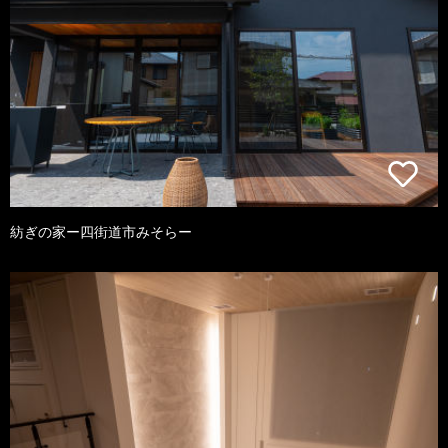
紡ぎの家ー四街道市みそらー