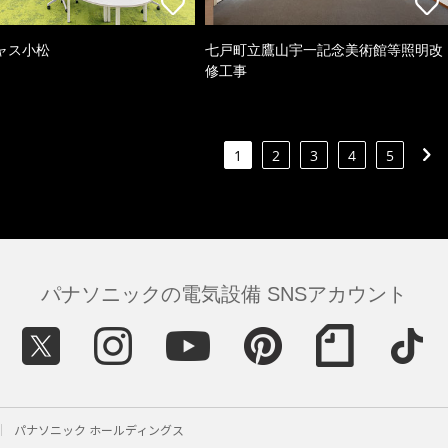
ャス小松
七戸町立鷹山宇一記念美術館等照明改
修工事
1
2
3
4
5
パナソニックの電気設備 SNSアカウント
パナソニック ホールディングス