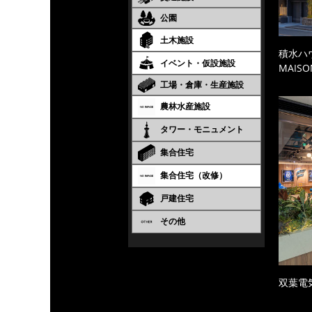
公園
土木施設
積水ハ
イベント・仮設施設
MAISO
工場・倉庫・生産施設
農林水産施設
タワー・モニュメント
集合住宅
集合住宅（改修）
戸建住宅
その他
双葉電