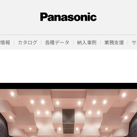
品情報
カタログ
各種データ
納入事例
業務支援
サ