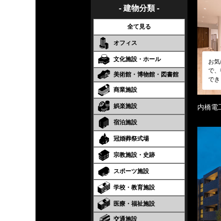
- 建物分類 -
全て見る
オフィス
文化施設・ホール
お気
で、
美術館・博物館・図書館
でき
商業施設
娯楽施設
内橋電
宿泊施設
冠婚葬祭式場
宗教施設・史跡
スポーツ施設
学校・教育施設
医療・福祉施設
交通施設