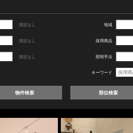
指定なし
地域
指定なし
採用商品
指定なし
照明手法
キーワード
物件検索
部位検索