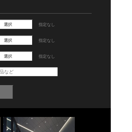
選択
指定なし
選択
指定なし
選択
指定なし