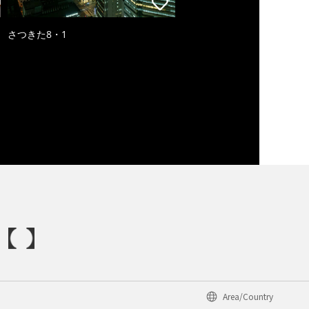
さつきた8・1
Area/Country