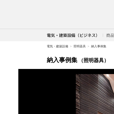
電気・建築設備（ビジネス）
商
電気・建築設備
照明器具
納入事例集
納入事例集
（照明器具）