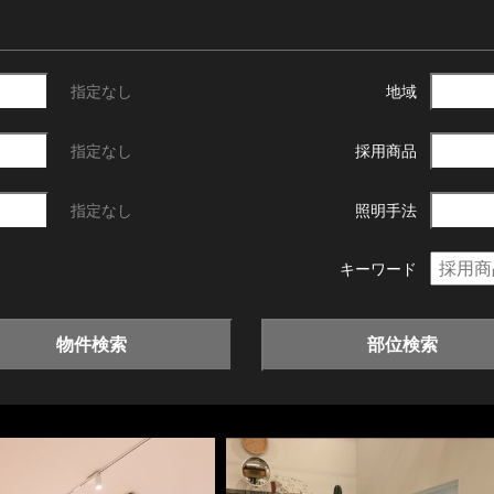
指定なし
地域
指定なし
採用商品
指定なし
照明手法
キーワード
物件検索
部位検索