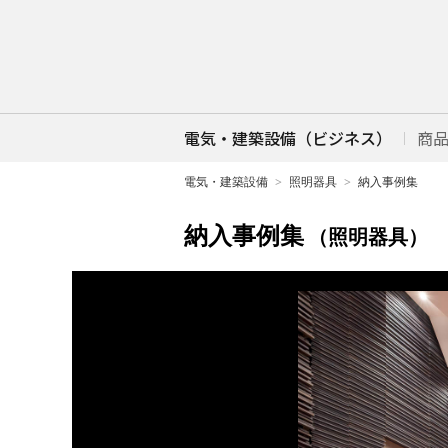
電気・建築設備（ビジネス）
商
電気・建築設備
照明器具
納入事例集
納入事例集
（照明器具）