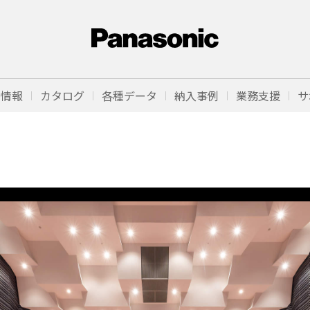
品情報
カタログ
各種データ
納入事例
業務支援
サ