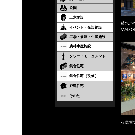
公園
土木施設
積水ハ
イベント・仮設施設
MAISO
工場・倉庫・生産施設
農林水産施設
タワー・モニュメント
集合住宅
集合住宅（改修）
戸建住宅
その他
双葉電