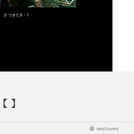
さつきた8・1
Area/Country