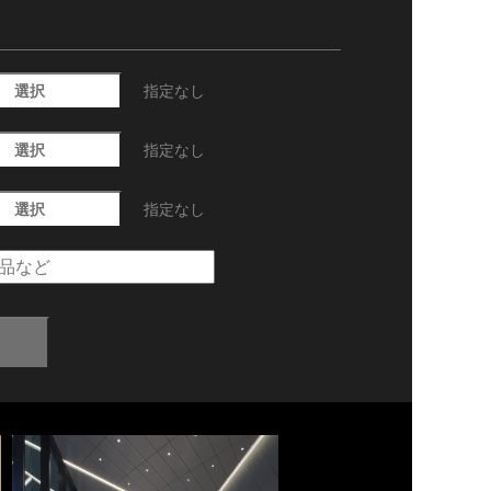
選択
指定なし
選択
指定なし
選択
指定なし