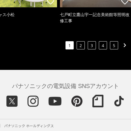
ャス小松
七戸町立鷹山宇一記念美術館等照明改
修工事
1
2
3
4
5
パナソニックの電気設備 SNSアカウント
パナソニック ホールディングス