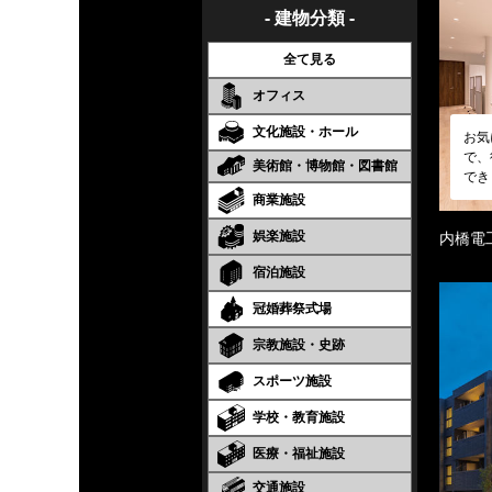
- 建物分類 -
全て見る
オフィス
文化施設・ホール
お気
で、
美術館・博物館・図書館
でき
商業施設
娯楽施設
内橋電
宿泊施設
冠婚葬祭式場
宗教施設・史跡
スポーツ施設
学校・教育施設
医療・福祉施設
交通施設