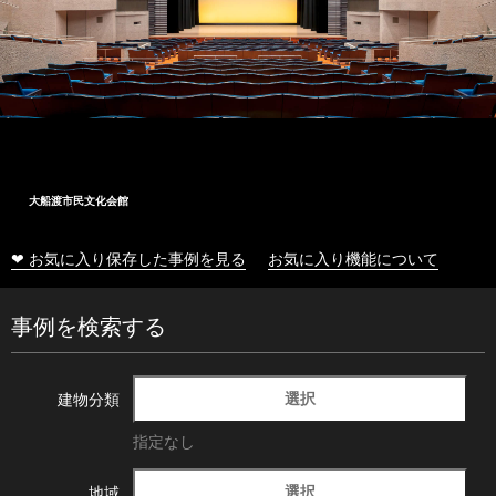
大船渡市民文化会館
❤ お気に入り保存した事例を見る
お気に入り機能について
事例を検索する
選択
建物分類
指定なし
選択
地域