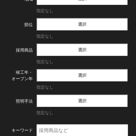
指定なし
選択
部位
指定なし
選択
採用商品
指定なし
竣工年・
選択
オープン年
指定なし
選択
照明手法
指定なし
キーワード