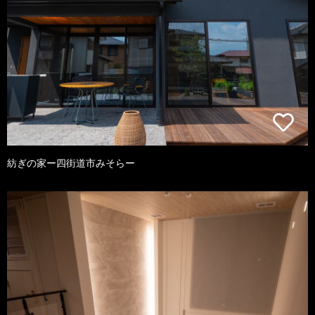
紡ぎの家ー四街道市みそらー