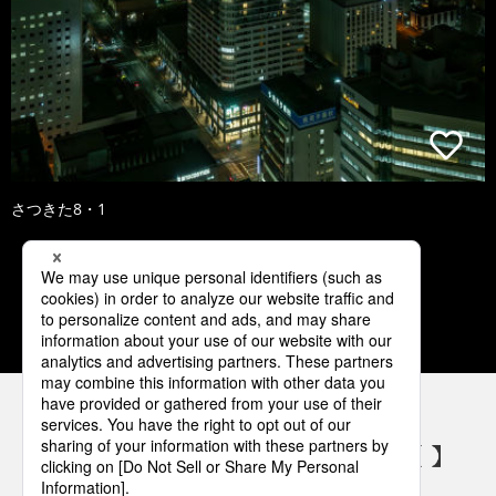
さつきた8・1
1
2
3
4
5
パナソニックの電気設備 SNSアカウント