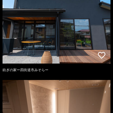
紡ぎの家ー四街道市みそらー