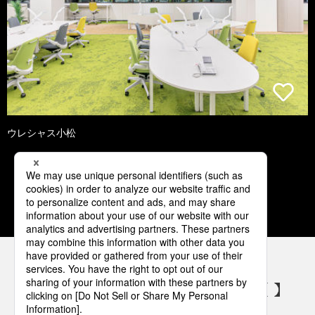
ウレシャス小松
1
2
3
4
5
パナソニックの電気設備 SNSアカウント