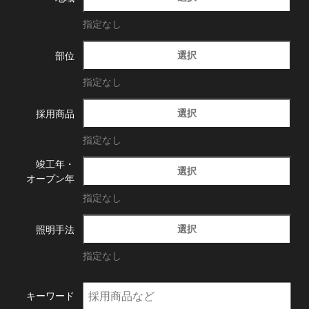
指定なし
選択
部位
指定なし
選択
採用商品
指定なし
竣工年・
選択
オープン年
指定なし
選択
照明手法
指定なし
キーワード