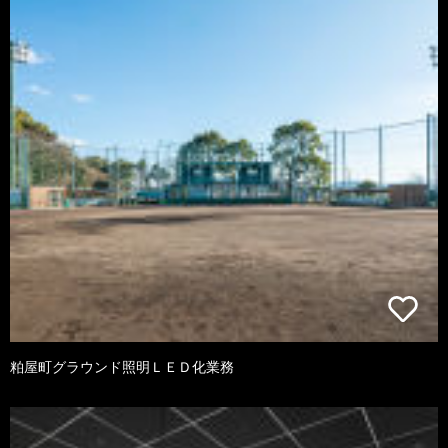
粕屋町グラウンド照明ＬＥＤ化業務