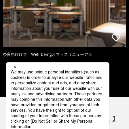
奈良県庁庁舎 Well-beingオフィスリニューアル
2
3
4
5
6
パナソニックの電気設備 SNSアカウント