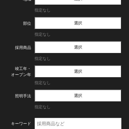
指定なし
選択
部位
指定なし
選択
採用商品
指定なし
竣工年・
選択
オープン年
指定なし
選択
照明手法
指定なし
キーワード