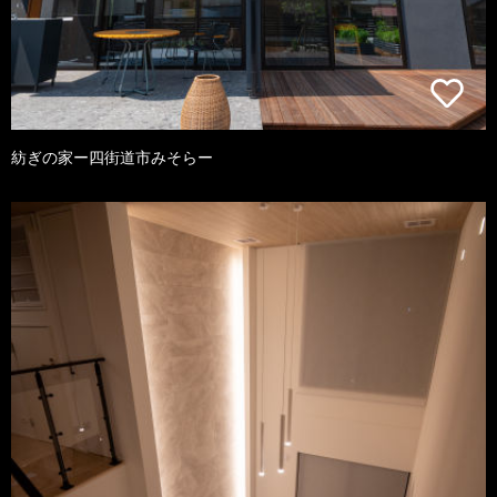
紡ぎの家ー四街道市みそらー