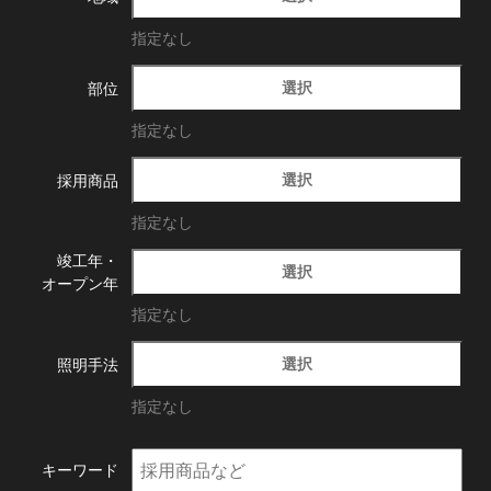
指定なし
選択
部位
指定なし
選択
採用商品
指定なし
竣工年・
選択
オープン年
指定なし
選択
照明手法
指定なし
キーワード