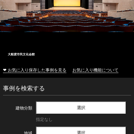
大船渡市民文化会館
❤ お気に入り保存した事例を見る
お気に入り機能について
事例を検索する
選択
建物分類
指定なし
選択
地域