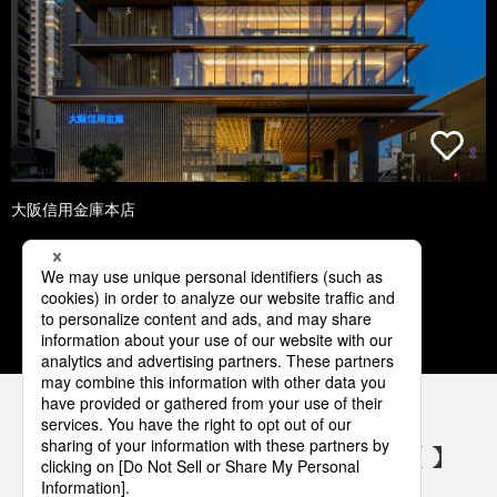
大阪信用金庫本店
1
2
3
4
5
パナソニックの電気設備 SNSアカウント