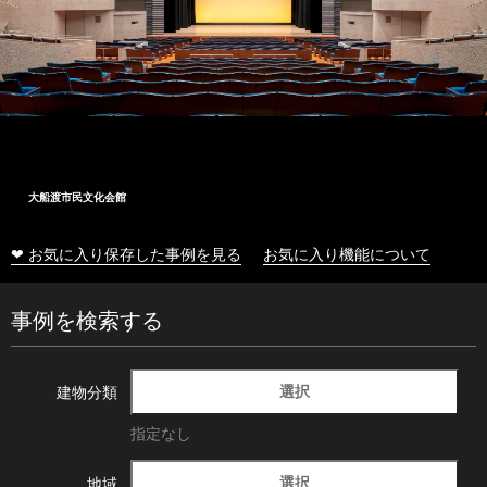
大船渡市民文化会館
❤ お気に入り保存した事例を見る
お気に入り機能について
事例を検索する
選択
建物分類
指定なし
選択
地域