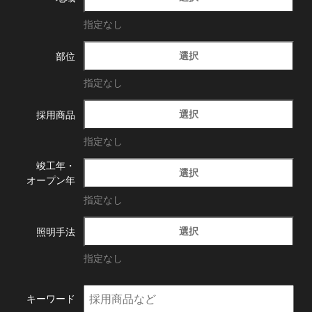
指定なし
選択
部位
指定なし
選択
採用商品
指定なし
竣工年・
選択
オープン年
指定なし
選択
照明手法
指定なし
キーワード