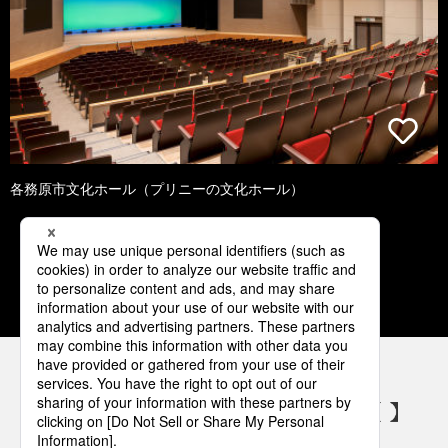
各務原市文化ホール（プリニーの文化ホール）
1
2
3
4
5
パナソニックの電気設備 SNSアカウント