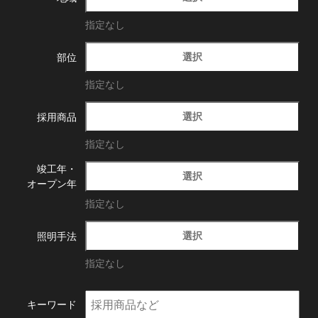
指定なし
選択
部位
指定なし
選択
採用商品
指定なし
竣工年・
選択
オープン年
指定なし
選択
照明手法
指定なし
キーワード