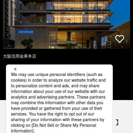
大阪信用金庫本店
1
2
3
4
5
パナソニックの電気設備 SNSアカウント