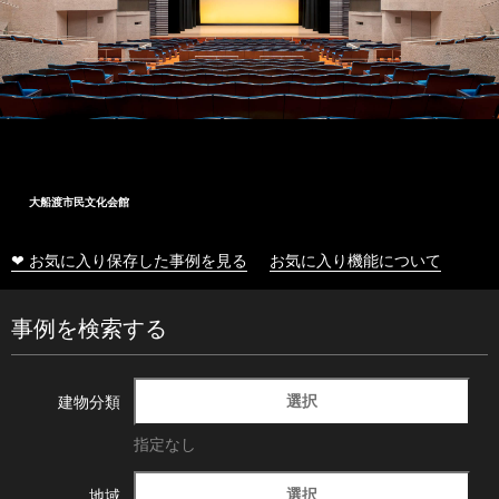
大船渡市民文化会館
❤ お気に入り保存した事例を見る
お気に入り機能について
事例を検索する
選択
建物分類
指定なし
選択
地域