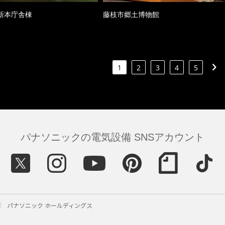
新本庁舎棟
藤枝市郷土博物館
1
2
3
4
5
パナソニックの電気設備 SNSアカウント
パナソニック ホールディングス