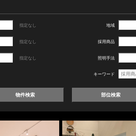
指定なし
地域
指定なし
採用商品
指定なし
照明手法
キーワード
物件検索
部位検索