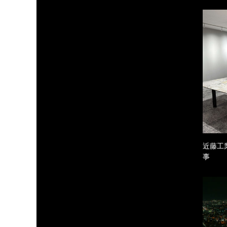
近藤工
事