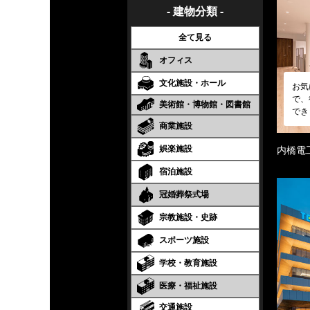
- 建物分類 -
全て見る
オフィス
文化施設・ホール
お気
で、
美術館・博物館・図書館
でき
商業施設
娯楽施設
内橋電
宿泊施設
冠婚葬祭式場
宗教施設・史跡
スポーツ施設
学校・教育施設
医療・福祉施設
交通施設