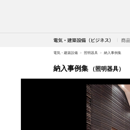
電気・建築設備（ビジネス）
商
電気・建築設備
照明器具
納入事例集
納入事例集
（照明器具）