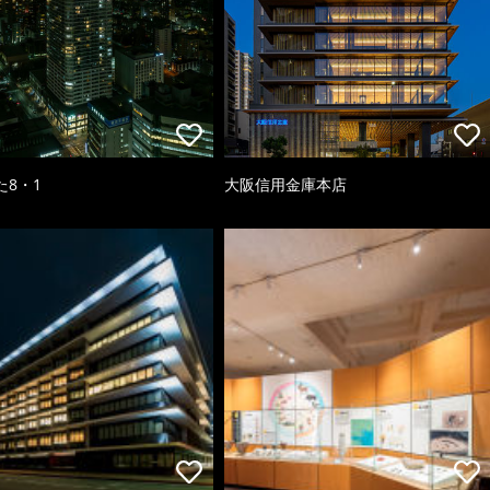
た8・1
大阪信用金庫本店