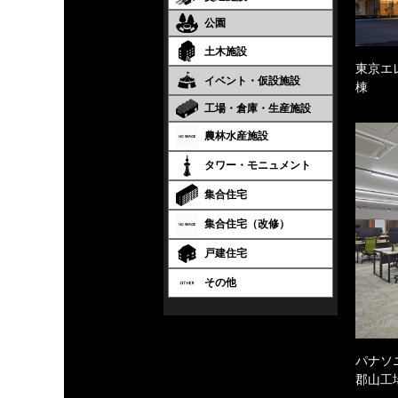
公園
土木施設
東京エ
イベント・仮設施設
棟
工場・倉庫・生産施設
農林水産施設
タワー・モニュメント
集合住宅
集合住宅（改修）
戸建住宅
その他
パナソ
郡山工