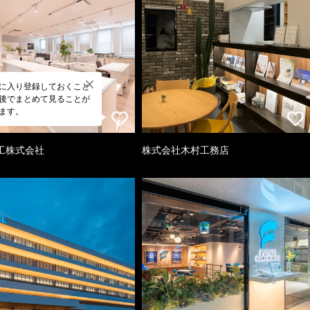
に入り登録しておくこと
後でまとめて見ることが
ます。
工株式会社
株式会社木村工務店