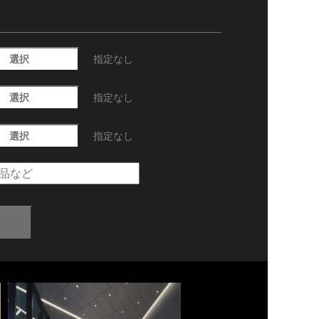
選択
指定なし
選択
指定なし
選択
指定なし