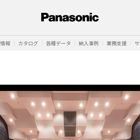
品情報
カタログ
各種データ
納入事例
業務支援
サ