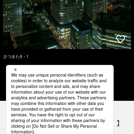
さつきた8・1
1
2
3
4
5
パナソニックの電気設備 SNSアカウント