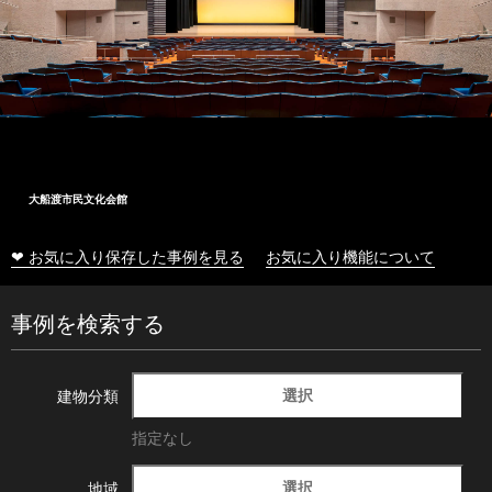
大船渡市民文化会館
❤ お気に入り保存した事例を見る
お気に入り機能について
事例を検索する
選択
建物分類
指定なし
選択
地域