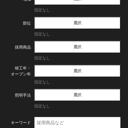
指定なし
選択
部位
指定なし
選択
採用商品
指定なし
竣工年・
選択
オープン年
指定なし
選択
照明手法
指定なし
キーワード