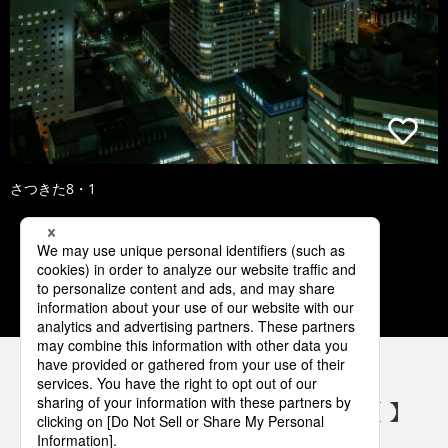
さつきた8・1
1
2
3
4
5
パナソニックの電気設備 SNSアカウント