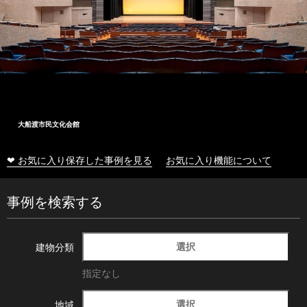
大船渡市民文化会館
❤ お気に入り保存した事例を見る
お気に入り機能について
事例を検索する
選択
建物分類
指定なし
選択
地域