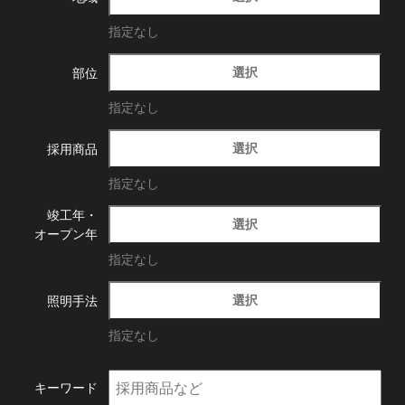
指定なし
選択
部位
指定なし
選択
採用商品
指定なし
竣工年・
選択
オープン年
指定なし
選択
照明手法
指定なし
キーワード